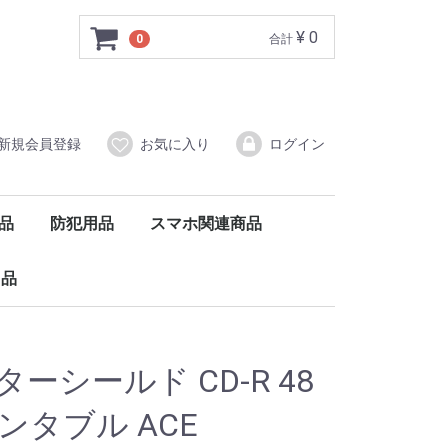
¥ 0
0
合計
新規会員登録
お気に入り
ログイン
品
防犯用品
スマホ関連商品
ィオ
電
電
電
電
家電
防犯カメラ
防犯ライト
防犯用品その他
プレーヤー
ラジオ
ヘッドホン
オーディオアクセサリー
DVDプレーヤー
カメラ
テレビ
映像アクセサリー
ガラスフィルム
ケーブル
スマートタグ
バッテリー
充電器
スマホ関連その他
ポータブルDVDプレーヤー
用品
ーシールド CD-R 48
ンタブル ACE