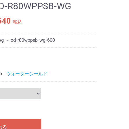
 CD-R80WPPSB-WG
640
税込
wg ～ cd-r80wppsb-wg-600
ウォーターシールド
れる