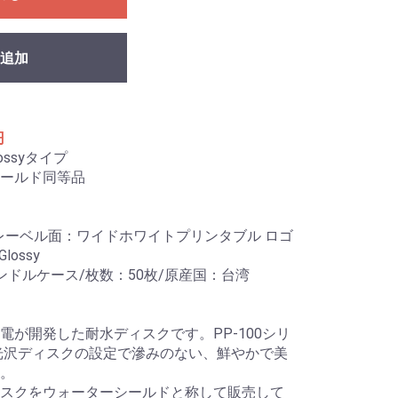
追加
円
ossyタイプ
ールド同等品
B/レーベル面：ワイドホワイトプリンタブル ロゴ
lossy
ンドルケース/枚数：50枚/原産国：台湾
電が開発した耐水ディスクです。PP-100シリ
は光沢ディスクの設定で滲みのない、鮮やかで美
。
スクをウォーターシールドと称して販売して