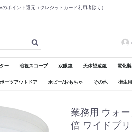
1%のポイント還元（クレジットカード利用者除く）
ター
暗視スコープ
双眼鏡
天体望遠鏡
電化製
ケーター
A
 o
S
C
タム
ーシールド
タム
タム
A
タム
タム
 o
ーシールド
A
タム
ーシールド
ープルーフ
A
ープルーフ
プリケーター
ース
ス
ース
純正インク
互換インク
互換インク
ORドライブ
PIODATA DVDデュプリケーター
ACARD DVDデュプリケーター
Kenko
YUKON
NASHICA
tasco
VINPOWER DVDデュプリケーター
EPSONリサイクルインク
CANONリサイクルインク
351/350シリーズ
326/325シリーズ
70シリーズ
50シリーズ
371/370シリーズ
351/350シリーズ
326/325シリーズ
321/320シリーズ
50シリーズ
Kenko
MIZAR
tasco
MIZAR
アクセサリー
オーデ
映像家
季節家
調理家
PC家電
健康家
その他
ポーツアウトドア
ホビー/おもちゃ
その他
衛生
ルフ
ャンプ用品
業務用 ウォータ
倍 ワイドプリ