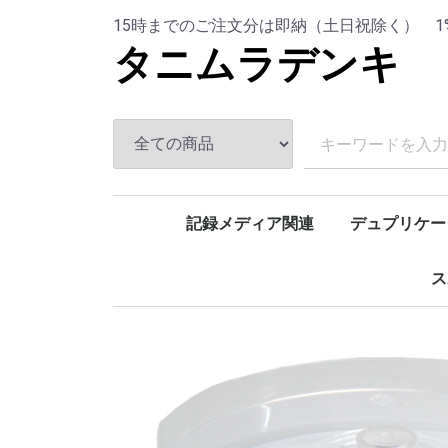
15時までのご注文分は即納（土日祝除く） 
タニムラデンキ
記録メディア関連
デュプリケー
DVD-R
DVD-R(CPRM)
DVD-R DL
DVD+R DL
CD-R
BD-R
BD-R DL
BD-RE
BD-RE DL
BD-R XL
デユプリケーター
ケース
インク
ドライブ
BDデュプリ
ドライブ
PIODAT
T - G O D
C M C p r
ALLWAY
H I D I S 
バーベイ
ウォータ
その他
バーベイ
HIDISC
バーベイ
PIODAT
バーベイ
その他
バーベイ
C M C p r
T - G O D
ウォータ
その他
HIDISC
PIODAT
バーベイ
SONY
L a z o s
ウォータ
ウォータ
HIDISC
PIODAT
ウォータ
HIDISC
BDデユ
不織布ケ
プラケー
トールケ
EPSON
CANON
EPSON
PLEXT
ス
ゴ
キ