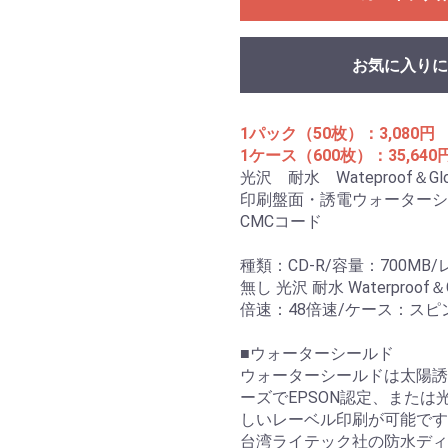
お気に入りに
1パック（50枚）：3,080円
1ケース（600枚）：35,640
光沢 耐水 Wateproof＆Gl
印刷盤面・誘電ウォーターシ
CMCコード
種類：CD-R/容量：700M
無し 光沢 耐水 Waterproof＆G
倍速：48倍速/ケース：スピ
■ウォーターシールド
ウォーターシールドは太陽誘
ーズでEPSON認定、また
しいレーベル印刷が可能です
台湾ライテック社の防水ディ