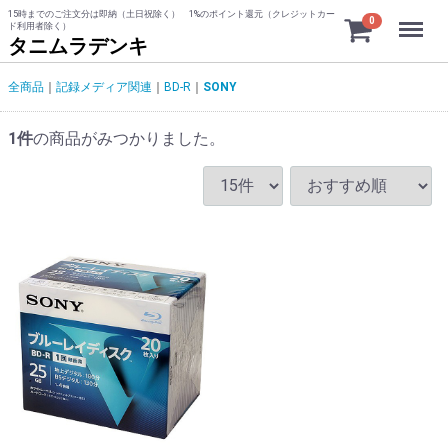
15時までのご注文分は即納（土日祝除く） 1%のポイント還元（クレジットカー
Menu
0
ド利用者除く）
タニムラデンキ
全商品
記録メディア関連
BD-R
SONY
1
件
の商品がみつかりました。