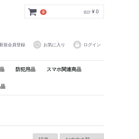
¥ 0
0
合計
新規会員登録
お気に入り
ログイン
品
防犯用品
スマホ関連商品
ィオ
電
電
電
電
家電
防犯カメラ
防犯ライト
防犯用品その他
プレーヤー
ラジオ
ヘッドホン
オーディオアクセサリー
DVDプレーヤー
カメラ
テレビ
映像アクセサリー
ガラスフィルム
ケーブル
スマートタグ
バッテリー
充電器
スマホ関連その他
ポータブルDVDプレーヤー
用品