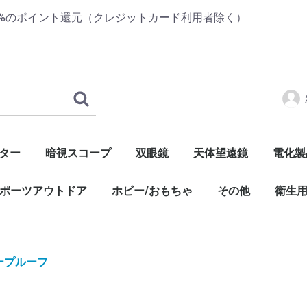
1%のポイント還元（クレジットカード利用者除く）
ター
暗視スコープ
双眼鏡
天体望遠鏡
電化製
ケーター
A
 o
S
C
タム
ーシールド
タム
タム
A
タム
タム
 o
ーシールド
A
タム
ーシールド
ープルーフ
A
ープルーフ
プリケーター
ース
ス
ース
純正インク
互換インク
互換インク
ORドライブ
PIODATA DVDデュプリケーター
ACARD DVDデュプリケーター
Kenko
YUKON
NASHICA
tasco
VINPOWER DVDデュプリケーター
EPSONリサイクルインク
CANONリサイクルインク
351/350シリーズ
326/325シリーズ
70シリーズ
50シリーズ
371/370シリーズ
351/350シリーズ
326/325シリーズ
321/320シリーズ
50シリーズ
Kenko
MIZAR
tasco
MIZAR
アクセサリー
オーデ
映像家
季節家
調理家
PC家電
健康家
その他
ポーツアウトドア
ホビー/おもちゃ
その他
衛生
ルフ
ャンプ用品
ープルーフ