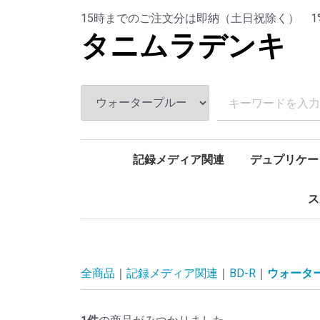
15時までのご注文分は即納（土日祝除く） 
タニムラデンキ
記録メディア関連
デュプリケー
DVD-R
DVD-R(CPRM)
DVD-R DL
DVD+R DL
CD-R
BD-R
BD-R DL
BD-RE
BD-RE DL
BD-R XL
デユプリケーター
ケース
インク
ドライブ
BDデュプリ
ドライブ
PIODAT
T - G O D
C M C p r
ALLWAY
H I D I S 
バーベイ
ウォータ
その他
バーベイ
HIDISC
バーベイ
PIODAT
バーベイ
その他
バーベイ
C M C p r
T - G O D
ウォータ
その他
HIDISC
PIODAT
バーベイ
SONY
L a z o s
ウォータ
ウォータ
HIDISC
PIODAT
ウォータ
HIDISC
BDデユ
不織布ケ
プラケー
トールケ
EPSON
CANON
EPSON
PLEXT
ス
ゴ
キ
全商品
記録メディア関連
BD-R
ウォータ