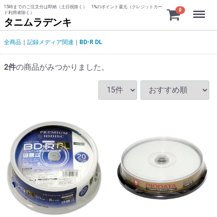
15時までのご注文分は即納（土日祝除く） 1%のポイント還元（クレジットカー
Menu
0
ド利用者除く）
タニムラデンキ
全商品
記録メディア関連
BD-R DL
2
件
の商品がみつかりました。