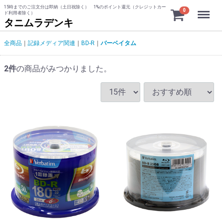
15時までのご注文分は即納（土日祝除く） 1%のポイント還元（クレジットカー
Menu
0
ド利用者除く）
タニムラデンキ
全商品
記録メディア関連
BD-R
バーベイタム
2
件
の商品がみつかりました。